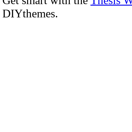
Get smart with the
Thesis 
DIYthemes.