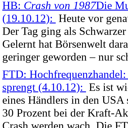
HB:
Crash von 1987
Die Mu
(19.10.12):
Heute vor genau
Der Tag ging als Schwarzer
Gelernt hat Börsenwelt dara
geringer geworden – nur sch
FTD: Hochfrequenzhandel:
sprengt (4.10.12):
Es ist wi
eines Händlers in den USA 
30 Prozent bei der Kraft-Ak
Crash werden wach. Die FT