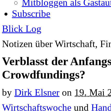
Mitbloggen als Gastau
Subscribe
Blick Log
Notizen über Wirtschaft, 
Verblasst der Anfang
Crowdfundings?
by
Dirk Elsner
on
19. Mai 
Wirtschaftswoche
und
Hand