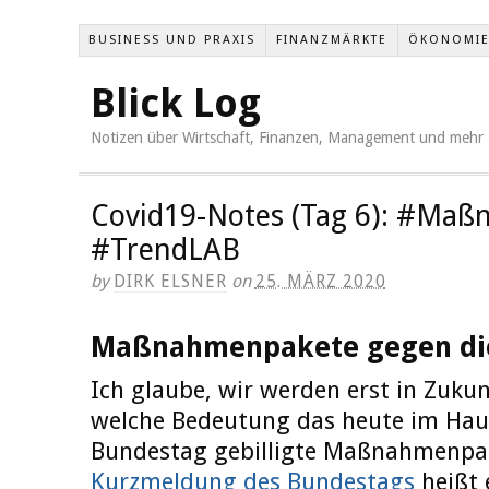
BUSINESS UND PRAXIS
FINANZMÄRKTE
ÖKONOMI
Blick Log
Notizen über Wirtschaft, Finanzen, Management und mehr
Covid19-Notes (Tag 6): #Maß
#TrendLAB
by
DIRK ELSNER
on
25. MÄRZ 2020
Maßnahmenpakete gegen die
Ich glaube, wir werden erst in Zuku
welche Bedeutung das heute im Hau
Bundestag gebilligte Maßnahmenpak
Kurzmeldung des Bundestags
heißt 