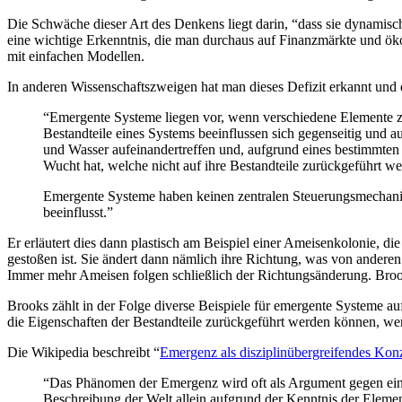
Die Schwäche dieser Art des Denkens liegt darin, “dass sie dynamisch
eine wichtige Erkenntnis, die man durchaus auf Finanzmärkte und ök
mit einfachen Modellen.
In anderen Wissenschaftszweigen hat man dieses Defizit erkannt und
“Emergente Systeme liegen vor, wenn verschiedene Elemente z
Bestandteile eines Systems beeinflussen sich gegenseitig und a
und Wasser aufeinandertreffen und, aufgrund eines bestimmten
Wucht hat, welche nicht auf ihre Bestandteile zurückgeführt w
Emergente Systeme haben keinen zentralen Steuerungsmechanismus
beeinflusst.”
Er erläutert dies dann plastisch am Beispiel einer Ameisenkolonie, di
gestoßen ist. Sie ändert dann nämlich ihre Richtung, was von anderen
Immer mehr Ameisen folgen schließlich der Richtungsänderung. Brook
Brooks zählt in der Folge diverse Beispiele für emergente Systeme au
die Eigenschaften der Bestandteile zurückgeführt werden können, wenn
Die Wikipedia beschreibt “
Emergenz als disziplinübergreifendes Kon
“Das Phänomen der Emergenz wird oft als Argument gegen einen
Beschreibung der Welt allein aufgrund der Kenntnis der Element