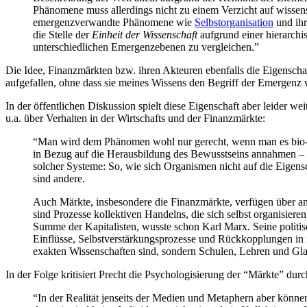
Phänomene muss allerdings nicht zu einem Verzicht auf wissen
emergenzverwandte Phänomene wie
Selbstorganisation
und ihr
die Stelle der
Einheit der Wissenschaft
aufgrund einer hierarchis
unterschiedlichen Emergenzebenen zu vergleichen.”
Die Idee, Finanzmärkten bzw. ihren Akteuren ebenfalls die Eigenscha
aufgefallen, ohne dass sie meines Wissens den Begriff der Emergenz 
In der öffentlichen Diskussion spielt diese Eigenschaft aber leider w
u.a. über Verhalten in der Wirtschafts und der Finanzmärkte:
“Man wird dem Phänomen wohl nur gerecht, wenn man es bio-
in Bezug auf die Herausbildung des Bewusstseins annahmen – da
solcher Systeme: So, wie sich Organismen nicht auf die Eigensc
sind andere.
Auch Märkte, insbesondere die Finanzmärkte, verfügen über and
sind Prozesse kollektiven Handelns, die sich selbst organisieren
Summe der Kapitalisten, wusste schon Karl Marx. Seine politi
Einflüsse, Selbstverstärkungsprozesse und Rückkopplungen in i
exakten Wissenschaften sind, sondern Schulen, Lehren und Gl
In der Folge kritisiert Precht die Psychologisierung der “Märkte” dur
“In der Realität jenseits der Medien und Metaphern aber könne