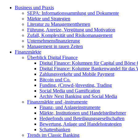
Business und Praxis
SEPA: Informationssammlung und Dokumente
Märkte und Strategien
Literatur zu Managementthemen
Führung, Anreize, Vergütung und Motivation
Zufall, Komplexität und Risikomanagement
Unternehmensfinanzierung
Management in rauen Zeiten
Finanzmärkte
Überblick Digital Finance
Digital Finance: Kolumnen für Capital und Börse 
Digital Finance: Kolumne Bankenwandel für das Wa
Zahlungsverkehr und Mobile Payment
Bitcoin und Co.
Funding, (Crowd-)Investing, Trading
Social Media und Gamification
Archiv Next Banking und Social Media
Finanzmärkte und -instrumente
Finanz- und Anlageinstrumente
Märkte, Institutionen und Handelsteilnehmer
Hedgefonds und Beteiligungsgesellschaften
Bewertung, Anlage und Handelsstrategien
Schattenbanken
Trends im Classic Banking