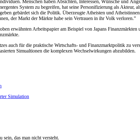
n Individuen. Menschen haben Absichten, Interessen, Wünsche und Ängste
ergentes System zu begreifen, hat seine Personifizierung als Akteur, a
rgeben gebärdet sich die Politik. Überzeugte Atheisten und Atheistinne
en, der Markt der Märkte habe sein Vertrauen in ihr Volk verloren.”
oben erwähnten Arbeitspapier am Beispiel von Japans Finanzmärkten un
anzmärkte.
s auch für die praktische Wirtschafts- und Finanzmarktpolitik zu verst
-basierten Simualtionen die komplexen Wechselwirkungen abzubilden.
n
ter Simulation
u sein, das man nicht versteht.