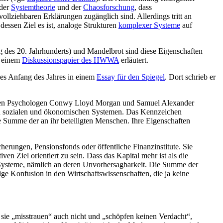
 der
Systemtheorie
und der
Chaosforschung
, dass
lziehbaren Erklärungen zugänglich sind. Allerdings tritt an
dessen Ziel es ist, analoge Strukturen
komplexer Systeme
auf
g des 20. Jahrhunderts) und Mandelbrot sind diese Eigenschaften
n einem
Diskussionspapier des HWWA
erläutert.
dies Anfang des Jahres in einem
Essay für den Spiegel
. Dort schrieb er
schen Psychologen Conwy Lloyd Morgan und Samuel Alexander
h in sozialen und ökonomischen Systemen. Das Kennzeichen
ie Summe der an ihr beteiligten Menschen. Ihre Eigenschaften
erungen, Pensionsfonds oder öffentliche Finanzinstitute. Sie
ven Ziel orientiert zu sein. Dass das Kapital mehr ist als die
 Systeme, nämlich an deren Unvorhersagbarkeit. Die Summe der
ge Konfusion in den Wirtschaftswissenschaften, die ja keine
 sie „misstrauen“ auch nicht und „schöpfen keinen Verdacht“,