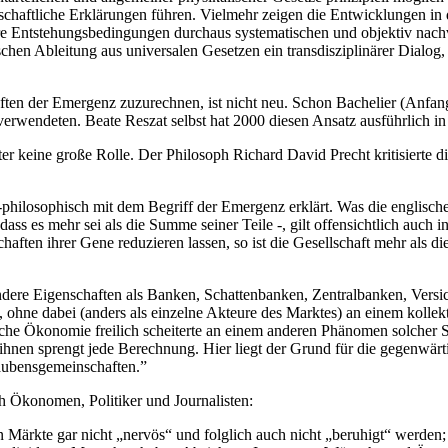
schaftliche Erklärungen führen. Vielmehr zeigen die Entwicklungen in
e Entstehungsbedingungen durchaus systematischen und objektiv nachvol
chen Ableitung aus universalen Gesetzen ein transdisziplinärer Dialog, 
ften der Emergenz zuzurechnen, ist nicht neu. Schon Bachelier (Anfan
verwendeten. Beate Reszat selbst hat 2000 diesen Ansatz ausführlich i
eiter keine große Rolle. Der Philosoph Richard David Precht kritisierte 
philosophisch mit dem Begriff der Emergenz erklärt. Was die engli
ss es mehr sei als die Summe seiner Teile -, gilt offensichtlich auc
haften ihrer Gene reduzieren lassen, so ist die Gesellschaft mehr als d
ere Eigenschaften als Banken, Schattenbanken, Zentralbanken, Versich
, ohne dabei (anders als einzelne Akteure des Marktes) an einem kollekti
sche Ökonomie freilich scheiterte an einem anderen Phänomen solcher
hnen sprengt jede Berechnung. Hier liegt der Grund für die gegenwärti
aubensgemeinschaften.”
ch Ökonomen, Politiker und Journalisten:
n Märkte gar nicht „nervös“ und folglich auch nicht „beruhigt“ werden;