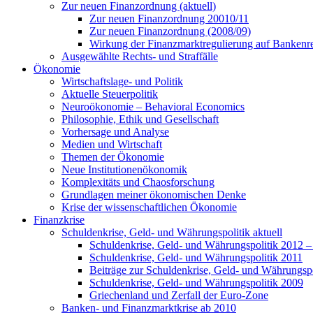
Zur neuen Finanzordnung (aktuell)
Zur neuen Finanzordnung 20010/11
Zur neuen Finanzordnung (2008/09)
Wirkung der Finanzmarktregulierung auf Bankenre
Ausgewählte Rechts- und Straffälle
Ökonomie
Wirtschaftslage- und Politik
Aktuelle Steuerpolitik
Neuroökonomie – Behavioral Economics
Philosophie, Ethik und Gesellschaft
Vorhersage und Analyse
Medien und Wirtschaft
Themen der Ökonomie
Neue Institutionenökonomik
Komplexitäts und Chaosforschung
Grundlagen meiner ökonomischen Denke
Krise der wissenschaftlichen Ökonomie
Finanzkrise
Schuldenkrise, Geld- und Währungspolitik aktuell
Schuldenkrise, Geld- und Währungspolitik 2012 –
Schuldenkrise, Geld- und Währungspolitik 2011
Beiträge zur Schuldenkrise, Geld- und Währungsp
Schuldenkrise, Geld- und Währungspolitik 2009
Griechenland und Zerfall der Euro-Zone
Banken- und Finanzmarktkrise ab 2010