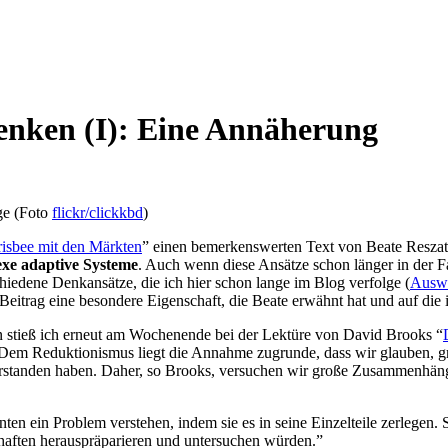
nken (I): Eine Annäherung
ge (Foto
flickr/clickkbd
)
risbee mit den Märkten
” einen bemerkenswerten Text von Beate Reszat
xe adaptive Systeme
. Auch wenn diese Ansätze schon länger in der Fa
chiedene Denkansätze, die ich hier schon lange im Blog verfolge (
Auswa
Beitrag eine besondere Eigenschaft, die Beate erwähnt hat und auf die 
stieß ich erneut am Wochenende bei der Lektüre von David Brooks “
 Dem Reduktionismus liegt die Annahme zugrunde, dass wir glauben, gr
erstanden haben. Daher, so Brooks, versuchen wir große Zusammenhänge 
en ein Problem verstehen, indem sie es in seine Einzelteile zerlegen.
chaften herauspräparieren und untersuchen würden.”