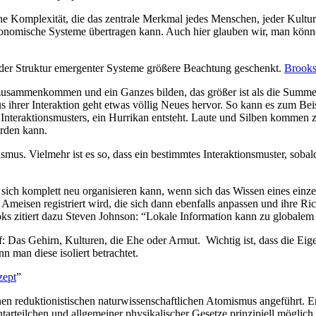
e Komplexität, die das zentrale Merkmal jedes Menschen, jeder Kultur 
onomische Systeme übertragen kann. Auch hier glauben wir, man könne
 der Struktur emergenter Systeme größere Beachtung geschenkt.
Brooks 
usammenkommen und ein Ganzes bilden, das größer ist als die Summe s
us ihrer Interaktion geht etwas völlig Neues hervor. So kann es zum Bei
 Interaktionsmusters, ein Hurrikan entsteht. Laute und Silben kommen
erden kann.
. Vielmehr ist es so, dass ein bestimmtes Interaktionsmuster, sobald e
e sich komplett neu organisieren kann, wenn sich das Wissen eines einz
 Ameisen registriert wird, die sich dann ebenfalls anpassen und ihre R
s zitiert dazu Steven Johnson: “Lokale Information kann zu globalem
f: Das Gehirn, Kulturen, die Ehe oder Armut. Wichtig ist, dass die Eig
 man diese isoliert betrachtet.
zept
”
 reduktionistischen naturwissenschaftlichen Atomismus angeführt. Emer
arteilchen und allgemeiner physikalischer Gesetze prinzipiell möglich 