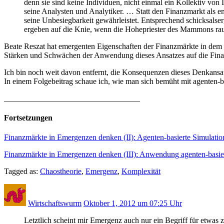
denn sie sind keine Individuen, nicht einmal ein Kollektiv vo
seine Analysten und Analytiker. … Statt den Finanzmarkt als em
seine Unbesiegbarkeit gewährleistet. Entsprechend schicksalse
ergeben auf die Knie, wenn die Hohepriester des Mammons raun
Beate Reszat hat emergenten Eigenschaften der Finanzmärkte in dem 
Stärken und Schwächen der Anwendung dieses Ansatzes auf die Fin
Ich bin noch weit davon entfernt, die Konsequenzen dieses Denkansatze
In einem Folgebeitrag schaue ich, wie man sich bemüht mit agenten
__________________________________
Fortsetzungen
Finanzmärkte in Emergenzen denken (II): Agenten-basierte Simulatio
Finanzmärkte in Emergenzen denken (III): Anwendung agenten-basier
Tagged as:
Chaostheorie
,
Emergenz
,
Komplexität
Wirtschaftswurm
Oktober 1, 2012 um 07:25 Uhr
Letztlich scheint mir Emergenz auch nur ein Begriff für etwas z