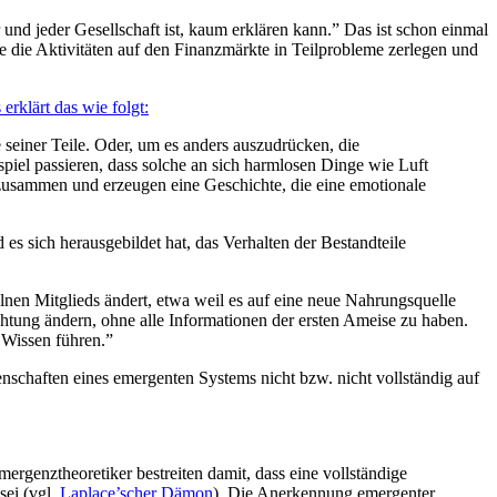
und jeder Gesellschaft ist, kaum erklären kann.” Das ist schon einmal
 die Aktivitäten auf den Finanzmärkte in Teilprobleme zerlegen und
erklärt das wie folgt:
einer Teile. Oder, um es anders auszudrücken, die
spiel passieren, dass solche an sich harmlosen Dinge wie Luft
 zusammen und erzeugen eine Geschichte, die eine emotionale
s sich herausgebildet hat, das Verhalten der Bestandteile
elnen Mitglieds ändert, etwa weil es auf eine neue Nahrungsquelle
ichtung ändern, ohne alle Informationen der ersten Ameise zu haben.
 Wissen führen.”
enschaften eines emergenten Systems nicht bzw. nicht vollständig auf
genztheoretiker bestreiten damit, dass eine vollständige
sei (vgl.
Laplace’scher Dämon
). Die Anerkennung emergenter