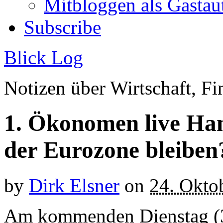
Mitbloggen als Gastau
Subscribe
Blick Log
Notizen über Wirtschaft, 
1. Ökonomen live Han
der Eurozone bleiben
by
Dirk Elsner
on
24. Okto
Am kommenden Dienstag (30