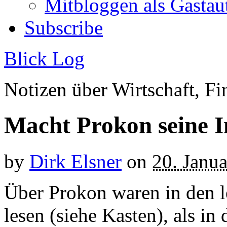
Mitbloggen als Gastau
Subscribe
Blick Log
Notizen über Wirtschaft, 
Macht Prokon seine I
by
Dirk Elsner
on
20. Janu
Über Prokon waren in den l
lesen (siehe Kasten), als in 