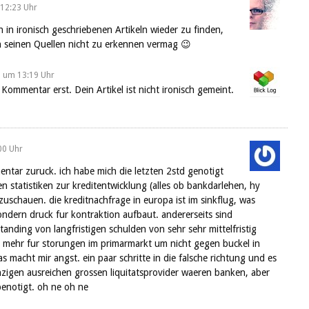
 12:23 Uhr
ch in ironisch geschriebenen Artikeln wieder zu finden,
n seinen Quellen nicht zu erkennen vermag 😉
2 um 13:19 Uhr
 Kommentar erst. Dein Artikel ist nicht ironisch gemeint.
00 Uhr
ntar zuruck. ich habe mich die letzten 2std genotigt
en statistiken zur kreditentwicklung (alles ob bankdarlehen, hy
schauen. die kreditnachfrage in europa ist im sinkflug, was
 sondern druck fur kontraktion aufbaut. andererseits sind
tanding von langfristigen schulden von sehr sehr mittelfristig
x mehr fur storungen im primarmarkt um nicht gegen buckel in
s macht mir angst. ein paar schritte in die falsche richtung und es
inzigen ausreichen grossen liquitatsprovider waeren banken, aber
benotigt. oh ne oh ne