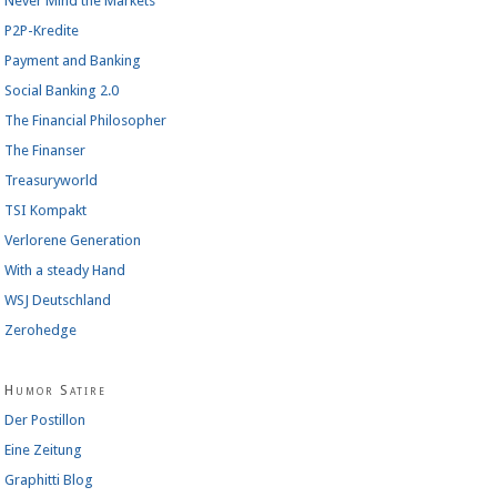
Never Mind the Markets
P2P-Kredite
Payment and Banking
Social Banking 2.0
The Financial Philosopher
The Finanser
Treasuryworld
TSI Kompakt
Verlorene Generation
With a steady Hand
WSJ Deutschland
Zerohedge
Humor Satire
Der Postillon
Eine Zeitung
Graphitti Blog