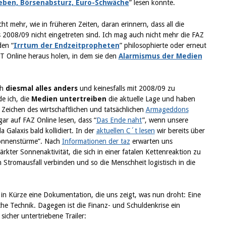
ben, Börsenabsturz, Euro-Schwäche
” lesen konnte.
ht mehr, wie in früheren Zeiten, daran erinnern, dass all die
2008/09 nicht eingetreten sind. Ich mag auch nicht mehr die FAZ
den “
Irrtum der Endzeitpropheten
” philosophierte oder erneut
IT Online heraus holen, in dem sie den
Alarmismus der Medien
ch
diesmal alles anders
und keinesfalls mit 2008/09 zu
de ich, die
Medien untertreiben
die aktuelle Lage und haben
 Zeichen des wirtschaftlichen und tatsächlichen
Armageddons
ar auf FAZ Online lesen, dass “
Das Ende naht
”, wenn unsere
 Galaxis bald kollidiert. In der
aktuellen C´t lesen
wir bereits über
Sonnenstürme”. Nach
Informationen der taz
erwarten uns
rkter Sonnenaktivität, die sich in einer fatalen Kettenreaktion zu
Stromausfall verbinden und so die Menschheit logistisch in die
in Kürze eine Dokumentation, die uns zeigt, was nun droht: Eine
he Technik. Dagegen ist die Finanz- und Schuldenkrise ein
sicher untertriebene Trailer: