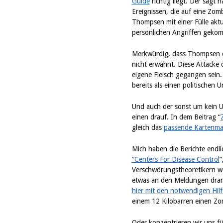
Guide
richtig liegt. Der sagt
Ereignissen, die auf eine Zom
Thompsen mit einer Fülle aktu
persönlichen Angriffen gekom
Merkwürdig, dass Thompsen de
nicht erwähnt. Diese Attacke 
eigene Fleisch gegangen sein.
bereits als einen politischen 
Und auch der sonst um kein U
einen drauf. In dem Beitrag “
gleich das
passende Kartenmat
Mich haben die Berichte endli
“Centers For Disease Control
”
Verschwörungstheoretikern we
etwas an den Meldungen dran 
hier mit den notwendigen Hilf
einem 12 Kilobarren einen Zom
Oder konzentrieren wir uns fü