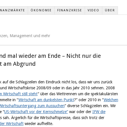
INANZMÄRKTE
ÖKONOMIE
FINANZKRISE
VIDEO
ÜBER
nanzen, Management und mehr
sind mal wieder am Ende – Nicht nur die
ht am Abgrund
 auf die Schlagzeilen den Eindruck nicht los, dass wir uns zurück
 und Wirtschaftskrise 2008/09 oder in das Jahr 2010 sehnen. 2008
 Wirtschaft still steht
” über das Wettrennen um die spektakulärsten
melte in “
Wirtschaft am dunkelsten Punkt
?” oder 2010 in “
Welchen
 Wirtschaftsuntergang zum Aussuchen
” diverse Schlagzeilen ein. Wir
e “
US-Wirtschaft vor der Kernschmelze”
war oder der
IFW die
sah. Ärgerlich für die Wirtschaftspresse, dass sich trotz der
er Wirtschaft
wieder aufhellte.