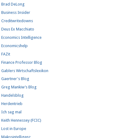
Brad DeLong
Business Insider
Creditwritedowns
Deus Ex Macchiato
Economics Intelligence
Economicshelp
FAZit
Finance Professor Blog
Gablers Wirtschaftslexikon
Gaertner's Blog
Greg Mankiw’s Blog
Handelsblog
Herdentrieb
Ich sag mal
Keith Hennessey (FCIC)
Lost in Europe
Makrointelligenz