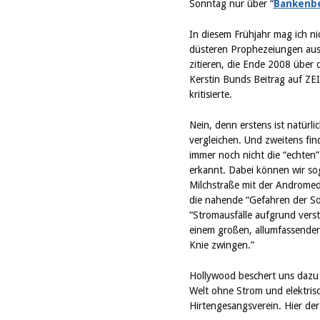
Sonntag nur über “
Bankenbe
In diesem Frühjahr mag ich nic
düsteren Prophezeiungen aus 
zitieren, die Ende 2008 über 
Kerstin Bunds Beitrag auf ZE
kritisierte.
Nein, denn erstens ist natürli
vergleichen. Und zweitens fin
immer noch nicht die “echten”
erkannt. Dabei können wir sog
Milchstraße mit der Andromeda
die nahende “Gefahren der 
“Stromausfälle aufgrund verstä
einem großen, allumfassenden 
Knie zwingen.”
Hollywood beschert uns dazu 
Welt ohne Strom und elektrisc
Hirtengesangsverein. Hier der 