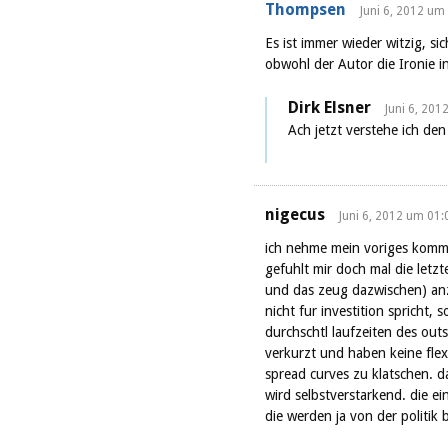
Thompsen
Juni 6, 2012 um
Es ist immer wieder witzig, si
obwohl der Autor die Ironie i
Dirk Elsner
Juni 6, 201
Ach jetzt verstehe ich den
nigecus
Juni 6, 2012 um 01:
ich nehme mein voriges komme
gefuhlt mir doch mal die letzt
und das zeug dazwischen) anzu
nicht fur investition spricht,
durchschtl laufzeiten des outs
verkurzt und haben keine fle
spread curves zu klatschen. da
wird selbstverstarkend. die e
die werden ja von der politik 