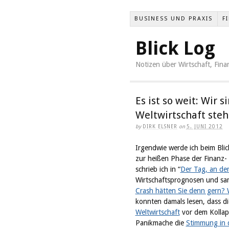
BUSINESS UND PRAXIS
F
Blick Log
Notizen über Wirtschaft, Fi
Es ist so weit: Wir 
Weltwirtschaft ste
by
DIRK ELSNER
on
5. JUNI 2012
Irgendwie werde ich beim Blick
zur heißen Phase der Finanz-
schrieb ich in “
Der Tag, an dem
Wirtschaftsprognosen und sam
Crash hätten Sie denn gern?
konnten damals lesen, dass di
Weltwirtschaft
vor dem Kollaps 
Panikmache die
Stimmung in d