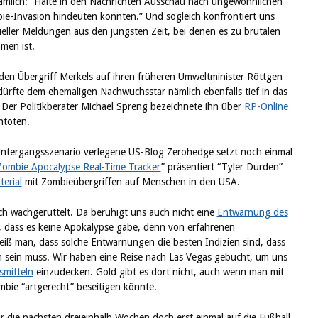
 nämlich: “Halte in den Nachrichten Ausschau nach ungewöhnlichen
bie-Invasion hindeuten könnten.” Und sogleich konfrontiert uns
eller Meldungen aus den jüngsten Zeit, bei denen es zu brutalen
men ist.
n Übergriff Merkels auf ihren früheren Umweltminister Röttgen
dürfte dem ehemaligen Nachwuchsstar nämlich ebenfalls tief in das
 Der Politikberater Michael Spreng bezeichnete ihn über
RP-Online
Untoten.
ntergangsszenario verlegene US-Blog Zerohedge setzt noch einmal
Zombie Apocalypse Real-Time Tracker
” präsentiert “Tyler Durden”
erial
mit Zombieübergriffen auf Menschen in den USA.
ch wachgerüttelt. Da beruhigt uns auch nicht eine
Entwarnung des
, dass es keine Apokalypse gäbe, denn von erfahrenen
iß man, dass solche Entwarnungen die besten Indizien sind, dass
sein muss. Wir haben eine Reise nach Las Vegas gebucht, um uns
smitteln
einzudecken. Gold gibt es dort nicht, auch wenn man mit
bie “artgerecht” beseitigen könnte.
r die nächsten dreieinhalb Wochen doch erst einmal auf die Fußball