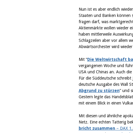
Nun ist es aber endlich wiede
Staaten und Banken können si
fragen darf, was marktgerecht
Aktienmärkte wollen wieder 
haben mittlerweile Auswirkung
Schlagzeilen aber vor allem w
Abwärtsorchester wird wieder
Mit “
Die Weltwirtschaft b
vergangenen Woche und führte
USA und Chinas an. Auch die
Für die Süddeutsche schreibt J
deutsche Ausgabe des Wall Str
Abgrund zu stürzen
” und s
Gestern legte das Handelsbla
mit einem Blick in einen Vulk
Mit diesen und ähnliche apoka
Netz. Eine echten Tatterig b
bricht zusammen
– DAX 1.