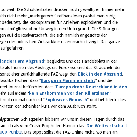
r so weit: Die Schuldenlasten drücken noch gewaltiger. Immer mehr
ch nicht mehr „marktgerecht“ refinanzieren (wobei man ruhig
 bedeutet), die Risikoprämien für Anleihen explodieren und die
einmal möglichst ohne Umweg in den Untergrund. Die Störungen
en auf die Realwirtschaft, die sich nämlich angesichts der
egen der politischen Zickzackkurse verunsichert zeigt. Das ganze
 aufgefahren.
alanciert am Abgrund
” beglückte uns das Handelsblatt in der
 als Indizien des Abstiegs die Eurokrise und das Straucheln der
 sonst eher zurückhaltende FAZ wagt den
Blick in den Abgrund
.
oschka Fischer, dass “
Europa in Flammen steht
” und die
eet Journal befürchtet, dass “
Europa droht Deutschland in den
ieht außerdem “
kein Entkommen vor den Killerzinsen
”.
tt noch einmal nach mit
“
Explosives Gemisch
” und bebilderte dies
ankrater, der scheinbar kurz vor dem Ausbruch steht.
lyptischen Schlagzeilen bibbern wir uns in diesen Tagen durch das
ekam ich als vom Crash-Propheten Hannich las:
Die Weltwirtschaft
000 Punkte
. Das toppt selbst die FAZ-Online nicht, wo man am